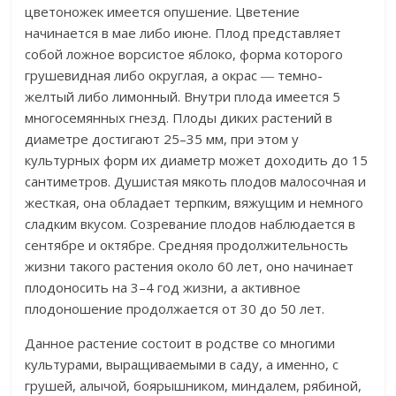
цветоножек имеется опушение. Цветение
начинается в мае либо июне. Плод представляет
собой ложное ворсистое яблоко, форма которого
грушевидная либо округлая, а окрас ― темно-
желтый либо лимонный. Внутри плода имеется 5
многосемянных гнезд. Плоды диких растений в
диаметре достигают 25–35 мм, при этом у
культурных форм их диаметр может доходить до 15
сантиметров. Душистая мякоть плодов малосочная и
жесткая, она обладает терпким, вяжущим и немного
сладким вкусом. Созревание плодов наблюдается в
сентябре и октябре. Средняя продолжительность
жизни такого растения около 60 лет, оно начинает
плодоносить на 3–4 год жизни, а активное
плодоношение продолжается от 30 до 50 лет.
Данное растение состоит в родстве со многими
культурами, выращиваемыми в саду, а именно, с
грушей, алычой, боярышником, миндалем, рябиной,