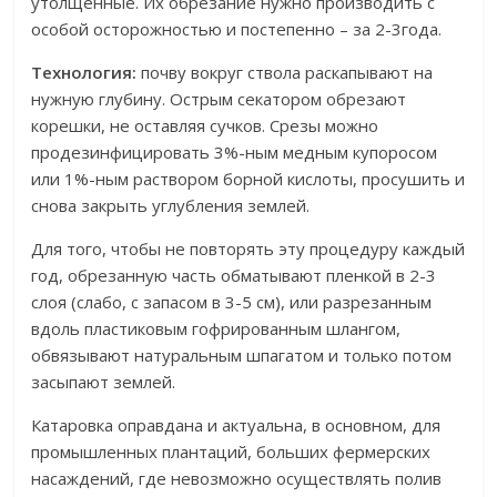
утолщенные. Их обрезание нужно производить с
особой осторожностью и постепенно – за 2-3года.
Технология:
почву вокруг ствола раскапывают на
нужную глубину. Острым секатором обрезают
корешки, не оставляя сучков. Срезы можно
продезинфицировать 3%-ным медным купоросом
или 1%-ным раствором борной кислоты, просушить и
снова закрыть углубления землей.
Для того, чтобы не повторять эту процедуру каждый
год, обрезанную часть обматывают пленкой в 2-3
слоя (слабо, с запасом в 3-5 см), или разрезанным
вдоль пластиковым гофрированным шлангом,
обвязывают натуральным шпагатом и только потом
засыпают землей.
Катаровка оправдана и актуальна, в основном, для
промышленных плантаций, больших фермерских
насаждений, где невозможно осуществлять полив