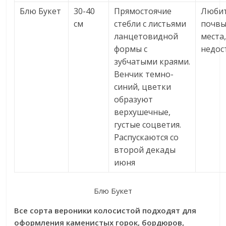
Блю Букет
30-40
Прямостоячие
Любит
см
стебли с листьями
почвы
ланцетовидной
места,
формы с
недос
зубчатыми краями.
Венчик темно-
синий, цветки
образуют
верхушечные,
густые соцветия.
Распускаются со
второй декады
июня
Блю Букет
Все сорта вероники колосистой подходят для
оформления каменистых горок, бордюров,