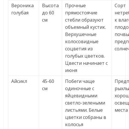
Вероника
Высота
Прочные
Сорт
голубая
до 60
прямостоячие
нетре
см
стебли образуют
к влаг
объемный кустик.
плод
Верхушечные
почвы
колосовидные
предп
соцветия из
солне
голубых цветков.
Цвести начинает с
июня
Айсикл
45-60
Побеги чаще
Предп
см
одиночные с
рыхлы
яйцевидными
хоро
светло-зелеными
осве
листьями. Белые
места
цветки собраны в
колосья