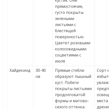
кустик. Они
прямостоячие,
густо покрыты
зелеными
листьями с
блестящей
поверхностью.
Цветет розовыми
колосовидными
соцветиями с
июля
Хайдекинд
30-40
Прямые стебли
Сорт 
см
образуют пышный
избыт
куст. Побеги
увлаж
покрыты листьями
предп
продолговатой
осве
формы и матово-
места 
сизого оттенка.
дрени