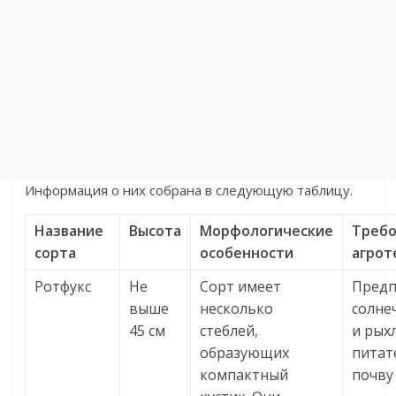
Информация о них собрана в следующую таблицу.
Название
Высота
Морфологические
Требо
сорта
особенности
агрот
Ротфукс
Не
Сорт имеет
Предп
выше
несколько
солне
45 см
стеблей,
и рых
образующих
питат
компактный
почву