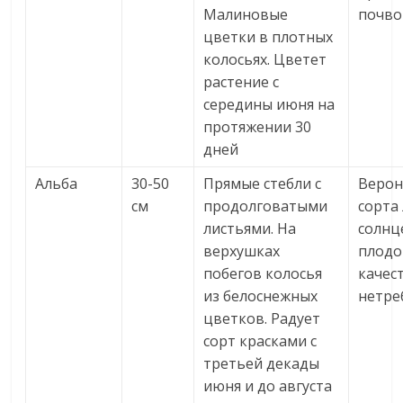
Малиновые
почво
цветки в плотных
колосьях. Цветет
растение с
середины июня на
протяжении 30
дней
Альба
30-50
Прямые стебли с
Верон
см
продолговатыми
сорта
листьями. На
солнце
верхушках
плодо
побегов колосья
качес
из белоснежных
нетре
цветков. Радует
сорт красками с
третьей декады
июня и до августа