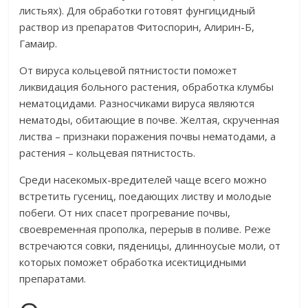
листьях). Для обработки готовят фунгицидный
раствор из препаратов Фитоспорин, Алирин-Б,
Гамаир.
От вируса кольцевой пятнистости поможет
ликвидация больного растения, обработка клумбы
нематоцидами. Разносчиками вируса являются
нематоды, обитающие в почве. Желтая, скрученная
листва – признаки поражения почвы нематодами, а
растения – кольцевая пятнистость.
Среди насекомых-вредителей чаще всего можно
встретить гусениц, поедающих листву и молодые
побеги. От них спасет прогревание почвы,
своевременная прополка, перерыв в поливе. Реже
встречаются совки, пяденицы, длинноусые моли, от
которых поможет обработка исектицидными
препаратами.