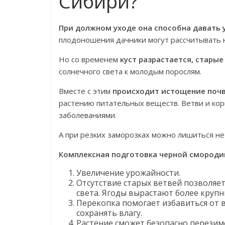
Сибири?
При должном уходе она способна давать 
плодоношения дачники могут рассчитывать н
Но со временем
куст разрастается, стары
солнечного света к молодым порослям.
Вместе с этим
происходит истощение поч
растению питательных веществ. Ветви и ко
заболеваниями.
А при резких заморозках можно лишиться не 
Комплексная подготовка черной смороди
Увеличение урожайности.
Отсутствие старых ветвей позволяе
света. Ягоды вырастают более круп
Перекопка помогает избавиться от в
сохранять влагу.
Растение сможет безопасно перезим