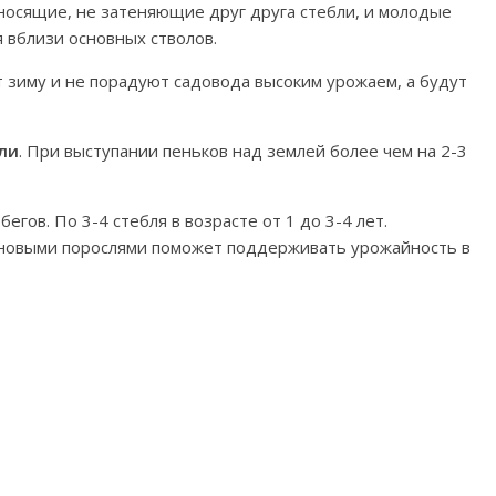
осящие, не затеняющие друг друга стебли, и молодые
 вблизи основных стволов.
 зиму и не порадуют садовода высоким урожаем, а будут
ли
. При выступании пеньков над землей более чем на 2-3
егов. По 3-4 стебля в возрасте от 1 до 3-4 лет.
новыми порослями поможет поддерживать урожайность в