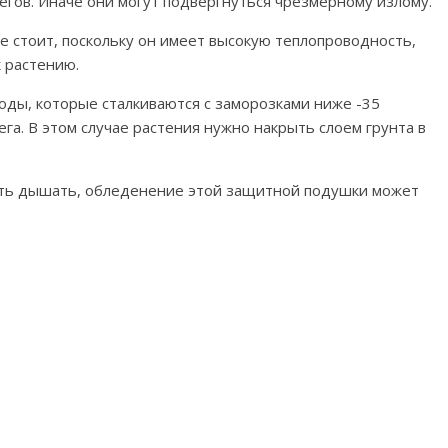
егов. Иначе они могут подвергнуться чрезмерному излому.
е стоит, поскольку он имеет высокую теплопроводность,
к растению.
воды, которые сталкиваются с заморозками ниже -35
нега. В этом случае растения нужно накрыть слоем грунта в
сть дышать, обледенение этой защитной подушки может