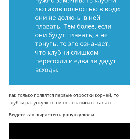
нужно замачивать клубни
лютиков полностью в воде:
они не должны в ней
плавать. Тем более, если
они будут плавать, а не
тонуть, то это означает,
что клубни слишком
пересохли и едва ли дадут
всходы.
Как только появятся первые отростки корней, то
клубни ранункулюсов можно начинать сажать.
Видео: как вырастить ранункулюсы