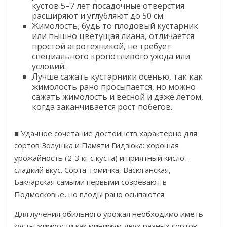
кустов 5–7 лет посадочные отверстия
расширяют и углубляют до 50 см.​
​Жимолость, будь то плодовый кустарник
или пышно цветущая лиана, отличается
простой агротехникой, не требует
специального кропотливого ухода или
условий.​
​Лучше сажать кустарники осенью, так как
жимолость рано просыпается, но можно
сажать жимолость и весной и даже летом,
когда заканчивается рост побегов.​
​■ Удачное сочетание достоинств характерно для
сортов Золушка и Памяти Гидзюка: хорошая
урожайность (2-3 кг с куста) и приятный кисло-
сладкий вкус. Сорта Томичка, Васюганская,
Бакчарская самыми первыми созревают в
Подмосковье, но плоды рано осыпаются.​
​Для лучения обильного урожая необходимо иметь
кусты жимоости как минимум двух разных сортов.