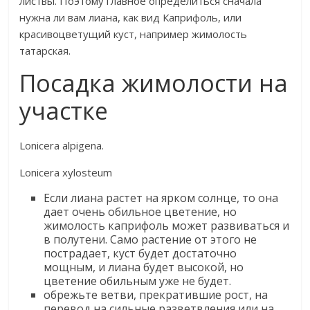
листвы. Поэтому главное определиться сначала
нужна ли вам лиана, как вид Каприфоль, или
красивоцветущий куст, например жимолость
татарская.​
Посадка жимолости на
участке
​Lonicera alpigena. ​
​Lonicera xylosteum​
​Если лиана растет на ярком солнце, то она
дает очень обильное цветение, но
жимолость каприфоль может развиваться и
в полутени. Само растение от этого не
пострадает, куст будет достаточно
мощным, и лиана будет высокой, но
цветение обильным уже не будет.​
​обрежьте ветви, прекратившие рост, на
перевод на сильные разветвления или на