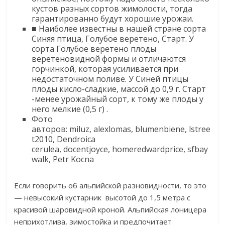
кустов разных сортов жимолости, тогда
гарантированно будут хорошие урожаи.​
​■ Наиболее известны в нашей стране сорта
Синяя птица, Голубое веретено, Старт. У
сорта Голубое веретено плоды
веретеновидной формы и отличаются
горчинкой, которая усиливается при
недостаточном поливе. У Синей птицы
плоды кисло-сладкие, массой до 0,9 г. Старт
-менее урожайный сорт, к тому же плоды у
него мелкие (0,5 г) .​
​Фото
авторов: miluz, alexlomas, blumenbiene, lstree
t2010, Dendroica
cerulea, docentjoyce, homeredwardprice, sfbay
walk, Petr Kocna​
​Если говорить об альпийской разновидности, то это
— невысокий кустарник высотой до 1,5 метра с
красивой шаровидной кроной. Альпийская лоницера
неприхотлива, зимостойка и предпочитает