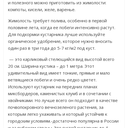
и полезного можно приготовить из жимолости:
компоты, кисели, желе, варенье.​
​Жимолость требует полива, особенно в первой
половине лета, когда ее побеги интенсивно растут.
Для подкормки кустарника лучше используйте
органическое удобрение, которое нужно вносить
один раз в три года до 5-7 кг/м2 под куст.​
​ — это карликовый стелющийся вид высотой всего
20 см. Ширина кустика – до 1 метра. Этот
удивительный вид имеет тонкие, прямые и мало
ветвящиеся побеги и очень редко цветет.
Используют кустарник на передних планах
миксбордеров, каменистых клумб и в сочетании с
хвойниками. Но лучше всего он подходит в качестве
почвопокровного вечнозеленого растения, за
которым легко ухаживать и который устойчив к
городским условиям.​​-достаточно популярна в России
и за рубежом страны. Это густой кустарник до 4