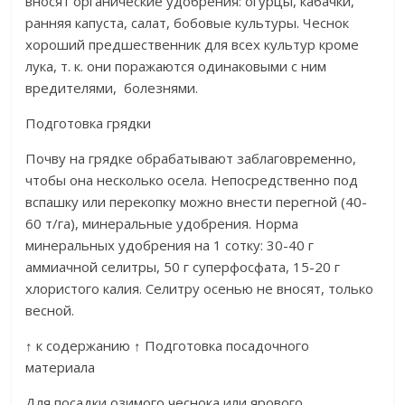
вносят органические удобрения: огурцы, кабачки,
ранняя капуста, салат, бобовые культуры. Чеснок
хороший предшественник для всех культур кроме
лука, т. к. они поражаются одинаковыми с ним
вредителями, болезнями.
Подготовка грядки
Почву на грядке обрабатывают заблаговременно,
чтобы она несколько осела. Непосредственно под
вспашку или перекопку можно внести перегной (40-
60 т/га), минеральные удобрения. Норма
минеральных удобрения на 1 сотку: 30-40 г
аммиачной селитры, 50 г суперфосфата, 15-20 г
хлористого калия. Селитру осенью не вносят, только
весной.
↑ к содержанию ↑ Подготовка посадочного
материала
Для посадки озимого чеснока или ярового