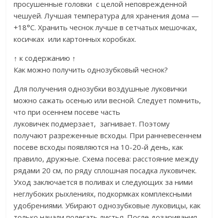
просушенные головки с целой неповрежденной
чешуей. Лучшая температура для хранения дома —
+18°С. Хранить чеснок лучше в сетчатых мешочках,
косичках или картонных коробках.
↑ к содержанию ↑
Как можно получить однозубковый чеснок?
Для получения однозубки воздушные луковички
можно сажать осенью или весной. Следует помнить,
что при осеннем посеве часть
луковичек подмерзает, загнивает. Поэтому
получают разреженные всходы. При ранневесеннем
посеве всходы появляются на 10-20-й день, как
правило, дружные. Схема посева: расстояние между
рядами 20 см, по ряду сплошная посадка луковичек.
Уход заключается в поливах и следующих за ними
неглубоких рыхлениях, подкормках комплексными
удобрениями. Убирают однозубковые луковицы, как
только начали полегать листья. После дозаривания