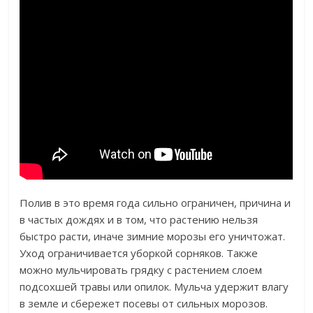
Полив в это время года сильно ограничен, причина и
в частых дождях и в том, что растению нельзя
быстро расти, иначе зимние морозы его уничтожат.
Уход ограничивается уборкой сорняков. Также
можно мульчировать грядку с растением слоем
подсохшей травы или опилок. Мульча удержит влагу
в земле и сбережет посевы от сильных морозов.