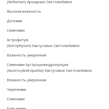
(Anthúrium) Ароидные Светолюбивое
Высокая влажность
Детками
Семенами
Астрофитум
(Astrophytum) Кактусовые Светолюбивое
Влажность умеренная
Семенами Аустроцилиндропунция
(Austrocylindropuntia) Кактусовые Светолюбивое
Влажность умеренная
Черенками
Семенами
Бальзамин