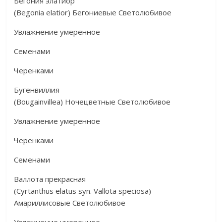
Бегония элатиор
(Begonia elatior) Бегониевые Светолюбивое
Увлажнение умеренное
Семенами
Черенками
Бугенвиллия
(Bougainvillea) Ночецветные Светолюбивое
Увлажнение умеренное
Черенками
Семенами
Валлота прекрасная
(Cyrtanthus elatus syn. Vallota speciosa)
Амариллисовые Светолюбивое