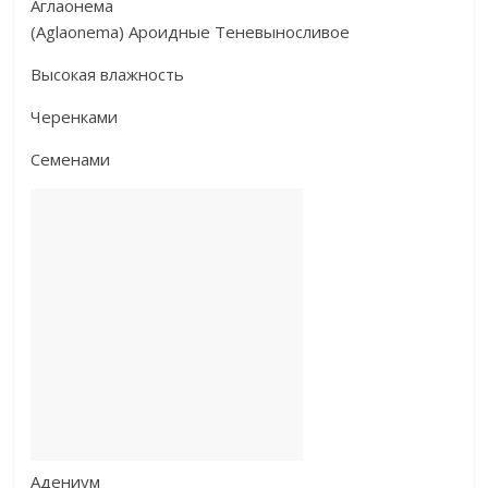
Аглаонема
(Aglaonema) Ароидные Теневыносливое
Высокая влажность
Черенками
Семенами
Адениум