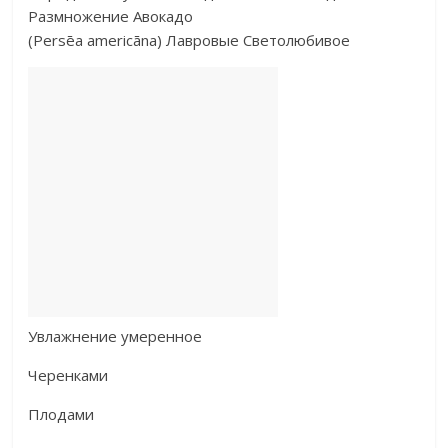
Размножение Авокадо
(Persēa americāna) Лавровые Светолюбивое
Увлажнение умеренное
Черенками
Плодами