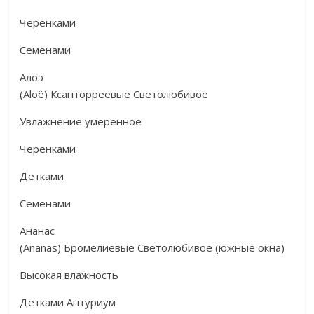
Черенками
Семенами
Алоэ
(Aloë) Ксанторреевые Светолюбивое
Увлажнение умеренное
Черенками
Детками
Семенами
Ананас
(Ananas) Бромелиевые Светолюбивое (южные окна)
Высокая влажность
Детками Антуриум